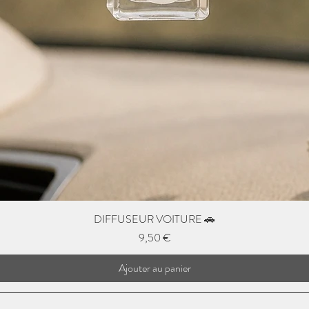
DIFFUSEUR VOITURE 🚗
Prix
9,50 €
Ajouter au panier