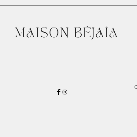
MAISON BÉJAÏA
C